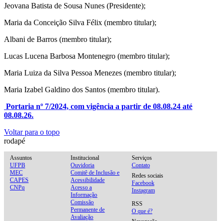
Jeovana Batista de Sousa Nunes (Presidente);
Maria da Conceição Silva Félix (membro titular);
Albani de Barros (membro titular);
Lucas Lucena Barbosa Montenegro (membro titular);
Maria Luiza da Silva Pessoa Menezes (membro titular);
Maria Izabel Galdino dos Santos (membro titular).
Portaria nº 7/2024, com vigência a partir de 08.08.24 até
08.08.26.
Voltar para o topo
rodapé
Assuntos
Institucional
Serviços
UFPB
Ouvidoria
Contato
MEC
Comitê de Inclusão e
Redes sociais
CAPES
Acessibilidade
Facebook
CNPq
Acesso a
Instagram
Informação
Comissão
RSS
Permanente de
O que é?
Avaliação