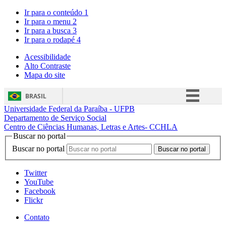
Ir para o conteúdo
1
Ir para o menu
2
Ir para a busca
3
Ir para o rodapé
4
Acessibilidade
Alto Contraste
Mapa do site
BRASIL
Universidade Federal da Paraíba - UFPB
Simplifique!
Departamento de Serviço Social
Centro de Ciências Humanas, Letras e Artes- CCHLA
Comunica BR
Buscar no portal
Participe
Buscar no portal
Acesso à informação
Twitter
Legislação
YouTube
Facebook
Canais
Flickr
Contato