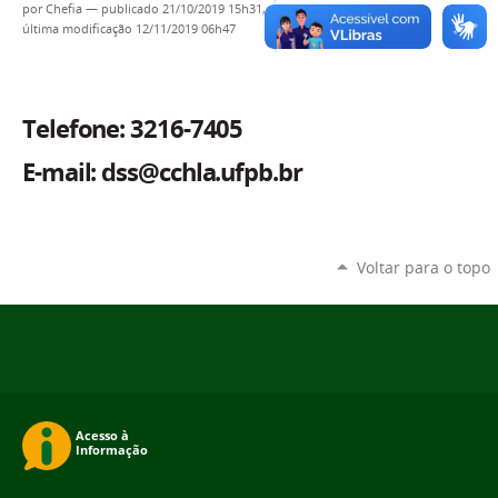
por
Chefia
—
publicado
21/10/2019 15h31,
última modificação
12/11/2019 06h47
Telefone: 3216-7405
E-mail: dss@cchla.ufpb.br
Voltar para o topo