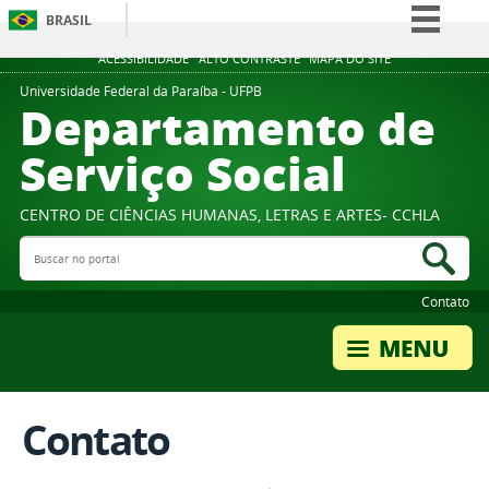
BRASIL
Simplifique!
ACESSIBILIDADE
ALTO CONTRASTE
MAPA DO SITE
Comunica BR
Universidade Federal da Paraíba - UFPB
Departamento de
Participe
Serviço Social
Acesso à informação
Legislação
CENTRO DE CIÊNCIAS HUMANAS, LETRAS E ARTES- CCHLA
Canais
Buscar no portal
Bus
Contato
Contato