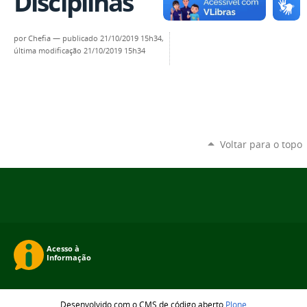
Disciplinas
por
Chefia
—
publicado
21/10/2019 15h34,
última modificação
21/10/2019 15h34
Voltar para o topo
Desenvolvido com o CMS de código aberto
Plone