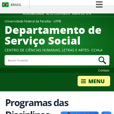
BRASIL
Simplifique!
ACESSIBILIDADE
ALTO CONTRASTE
MAPA DO SITE
Comunica BR
Universidade Federal da Paraíba - UFPB
Departamento de
Participe
Serviço Social
Acesso à informação
Legislação
CENTRO DE CIÊNCIAS HUMANAS, LETRAS E ARTES- CCHLA
Canais
Buscar no portal
Bus
Contato
Programas das