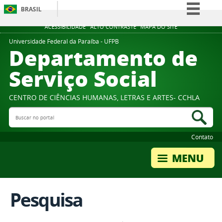
BRASIL
Simplifique!
ACESSIBILIDADE
ALTO CONTRASTE
MAPA DO SITE
Comunica BR
Universidade Federal da Paraíba - UFPB
Departamento de
Participe
Serviço Social
Acesso à informação
Legislação
CENTRO DE CIÊNCIAS HUMANAS, LETRAS E ARTES- CCHLA
Canais
Buscar no portal
Bus
Contato
Pesquisa