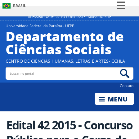
BRASIL
Simplifique!
ACESSIBILIDADE
ALTO CONTRASTE
MAPA DO SITE
Comunica BR
Universidade Federal da Paraíba - UFPB
Departamento de
Participe
Ciências Sociais
Acesso à informação
Legislação
CENTRO DE CIÊNCIAS HUMANAS, LETRAS E ARTES- CCHLA
Canais
Buscar no portal
Bus
Contato
Edital 42 2015 - Concurso