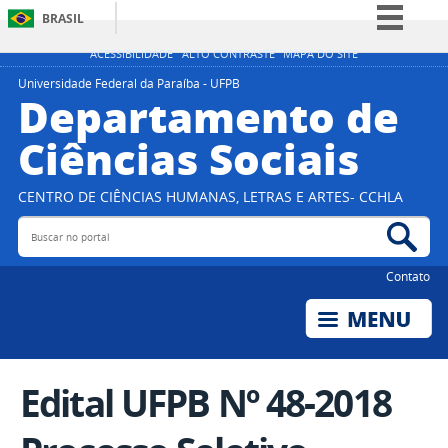
BRASIL
Simplifique!
ACESSIBILIDADE
ALTO CONTRASTE
MAPA DO SITE
Comunica BR
Universidade Federal da Paraíba - UFPB
Departamento de
Participe
Ciências Sociais
Acesso à informação
Legislação
CENTRO DE CIÊNCIAS HUMANAS, LETRAS E ARTES- CCHLA
Canais
Buscar no portal
Bus
Contato
Edital UFPB Nº 48-2018