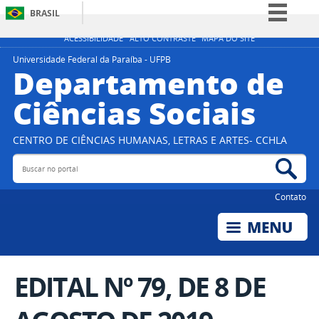
BRASIL
Simplifique!
ACESSIBILIDADE
ALTO CONTRASTE
MAPA DO SITE
Comunica BR
Universidade Federal da Paraíba - UFPB
Departamento de
Participe
Ciências Sociais
Acesso à informação
Legislação
CENTRO DE CIÊNCIAS HUMANAS, LETRAS E ARTES- CCHLA
Canais
Buscar no portal
Bus
Contato
EDITAL Nº 79, DE 8 DE