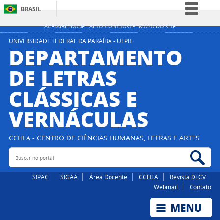
BRASIL
Simplifique!
ACESSIBILIDADE
ALTO CONTRASTE
MAPA DO SITE
Comunica BR
UNIVERSIDADE FEDERAL DA PARAÍBA - UFPB
DEPARTAMENTO
Participe
DE LETRAS
Acesso à informação
CLÁSSICAS E
Legislação
Canais
VERNÁCULAS
CCHLA - CENTRO DE CIÊNCIAS HUMANAS, LETRAS E ARTES
Buscar no portal
Bus
SIPAC
SIGAA
Área Docente
CCHLA
Revista DLCV
Webmail
Contato