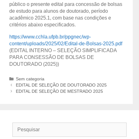
público o presente edital para concessão de bolsas
de estudo para alunos de doutorado, período
acadêmico 2025.1, com base nas condições e
critérios abaixo especificados.
https://www.cchla.ufpb.br/ppgnec/wp-
content/uploads/2025/02/Edital-de-Bolsas-2025.pdf
(EDITAL INTERNO – SELEÇÃO SIMPLIFICADA
PARA CONSESSÃO DE BOLSAS DE
DOUTORADO (2025))
Categorias
Sem categoria
Navegação
EDITAL DE SELEÇÃO DE DOUTORADO 2025
de
EDITAL DE SELEÇÃO DE MESTRADO 2025
post
Buscar
por: