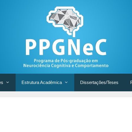
es
Estrutura Acadêmica
Dissertações/Teses