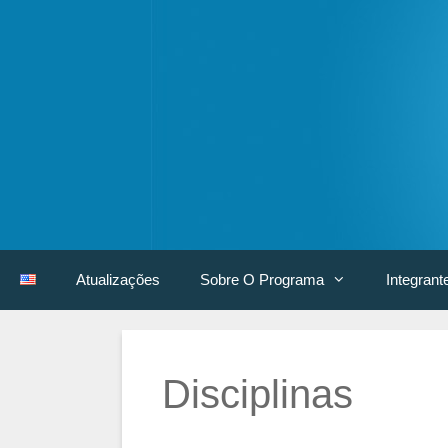
Pular
para
o
conteúdo
Atualizações
Sobre O Programa
Integrant
Disciplinas