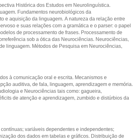
ectiva Histórica dos Estudos em Neurolinguística.
nguagem. Fundamentos neurobiológicos da
 e aquisição da linguagem. A natureza da relação entre
ervoso e suas relações com a gramática e o parser: o papel
 modelos de processamento de frases. Processamento de
rreferência sob a ótica das Neurociências. Neurociências,
as de linguagem. Métodos de Pesquisa em Neurociências,
ados à comunicação oral e escrita. Mecanismos e
pção auditiva, de fala, linguagem, aprendizagem e memória.
diologia e Neurociências tais como: gagueira,
éficits de atenção e aprendizagem, zumbido e distúrbios da
e contínuas; variáveis dependentes e independentes;
ização dos dados em tabelas e gráficos. Distribuição de