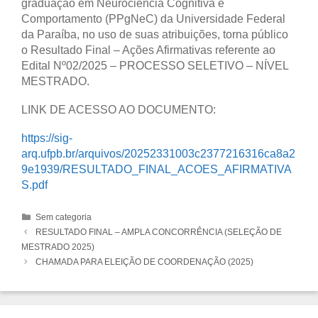
graduação em Neurociência Cognitiva e
Comportamento (PPgNeC) da Universidade Federal
da Paraíba, no uso de suas atribuições, torna público
o Resultado Final – Ações Afirmativas referente ao
Edital Nº02/2025 – PROCESSO SELETIVO – NÍVEL
MESTRADO.
LINK DE ACESSO AO DOCUMENTO:
https://sig-
arq.ufpb.br/arquivos/20252331003c2377216316ca8a2
9e1939/RESULTADO_FINAL_ACOES_AFIRMATIVA
S.pdf
Categorias
Sem categoria
Navegação
RESULTADO FINAL – AMPLA CONCORRÊNCIA (SELEÇÃO DE
de
MESTRADO 2025)
post
CHAMADA PARA ELEIÇÃO DE COORDENAÇÃO (2025)