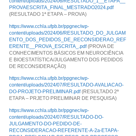
content/uploads/2024/06/RESULTADO_1__ETAPA__
PROVAESCRITA_FINAL_MESTRADO2024.pdf
(RESULTADO 1ª ETAPA – PROVA)
https://www.cchla.ufpb.br/ppgnec/wp-
content/uploads/2024/06/RESULTADO_DO_JULGAM
ENTO_DOS_PEDIDOS_DE_RECONSIDERAO_REF
ERENTE__PROVA_ESCRITA_.pdf
(PROVA DE
CONHECIMENTOS BÁSICOS EM NEUROCIÊNCIA
E BIOESTATÍSTICA/JULGAMENTO DOS PEDIDOS
DE RECONSIDERAÇÃO)
https://www.cchla.ufpb.br/ppgnec/wp-
content/uploads/2024/07/RESULTADO-AVALIACAO-
DO-PROJETO-PRELIMINAR.pdf
(RESULTADO 2ª
ETAPA – PRJETO PRELIMINAR DE PESQUISA)
https://www.cchla.ufpb.br/ppgnec/wp-
content/uploads/2024/07/RESULTADO-DO-
JULGAMENTO-DO-PEDIDO-DE-
RECONSIDERACAO-REFERENTE-A-2a-ETAPA-