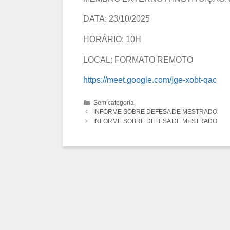
DATA: 23/10/2025
HORÁRIO: 10H
LOCAL: FORMATO REMOTO
https://meet.google.com/jge-xobt-qac
Categorias
Sem categoria
Navegação
INFORME SOBRE DEFESA DE MESTRADO
de
INFORME SOBRE DEFESA DE MESTRADO
post