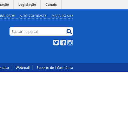
mação
Legislação
Canais
IBILIDADE
ALTO CONTRASTE
MAPA DO SITE
Buscar no portal
Buscar no portal
Twitter
Facebook
Instagram
ntato
Webmail
Suporte de Informática