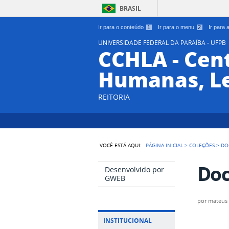
BRASIL
Ir para o conteúdo
1
Ir para o menu
2
Ir para
UNIVERSIDADE FEDERAL DA PARAÍBA - UFPB
CCHLA - Cent
Humanas, Le
REITORIA
VOCÊ ESTÁ AQUI:
PÁGINA INICIAL
>
COLEÇÕES
>
DO
Do
Desenvolvido por
GWEB
por
mateus
INSTITUCIONAL