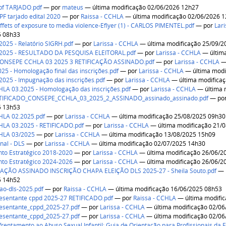
cpf TARJADO.pdf
—
por
mateus
— última modificação 02/06/2026 12h27
PF tarjado edital 2020
—
por
Raissa - CCHLA
— última modificação 02/06/2026 
fets of exposure to media violence-Eflyer (1) - CARLOS PIMENTEL.pdf
—
por
Lar
5 08h33
2025 - Relatório SIGRH.pdf
—
por
Larissa - CCHLA
— última modificação 25/09/2
.2025 - RESULTADO DA PESQUISA ELEITORAL.pdf
—
por
Larissa - CCHLA
— última
CONSEPE CCHLA 03 2025 3 RETIFICAÇÃO ASSINADO.pdf
—
por
Larissa - CCHLA
— 
2025 - Homologação final das inscrições.pdf
—
por
Larissa - CCHLA
— última modi
2025 - Impugnação das inscrições.pdf
—
por
Larissa - CCHLA
— última modifica
LA 03.2025 - Homologação das inscrições.pdf
—
por
Larissa - CCHLA
— última 
TIFICADO_CONSEPE_CCHLA_03_2025_2_ASSINADO_assinado_assinado.pdf
—
po
5 13h53
HLA 02.2025.pdf
—
por
Larissa - CCHLA
— última modificação 25/08/2025 09h30
LA 03.2025 - RETIFICADO.pdf
—
por
Larissa - CCHLA
— última modificação 21/
HLA 03/2025
—
por
Larissa - CCHLA
— última modificação 13/08/2025 15h09
inal - DLS
—
por
Larissa - CCHLA
— última modificação 02/07/2025 14h30
to Estratégico 2018-2020
—
por
Larissa - CCHLA
— última modificação 26/06/2
to Estratégico 2024-2026
—
por
Larissa - CCHLA
— última modificação 26/06/2
ÃO ASSINADO INSCRIÇÃO CHAPA ELEIÇÃO DLS 2025-27 - Sheila Souto.pdf
—
5 14h52
cao-dls-2025.pdf
—
por
Raissa - CCHLA
— última modificação 16/06/2025 08h53
resentante cppd 2025-27 RETIFICADO.pdf
—
por
Raissa - CCHLA
— última modifi
resentante_cppd_2025-27.pdf
—
por
Larissa - CCHLA
— última modificação 02/0
resentante_cppd_2025-27.pdf
—
por
Larissa - CCHLA
— última modificação 02/0
frentamento ao Abuso Sexual Infantil: Guia de Orientação para Profissionais da