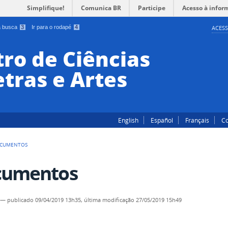
Simplifique!
Comunica BR
Participe
Acesso à infor
 a busca
3
Ir para o rodapé
4
ACESS
ro de Ciências
tras e Artes
English
Español
Français
Co
CUMENTOS
cumentos
—
publicado
09/04/2019 13h35,
última modificação
27/05/2019 15h49