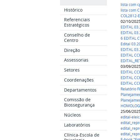
lista com 
Histórico
lista com C
COL2812-Ef
Referenciais
02/10/202
Estratégicos
EDITAL 03.
EDITAL 03
Conselho de
6 EDITAL 
Centro
Edital 03.
EDITAL 03.
Direção
EDITAL CCH
Assessorias
EDITAL_RE
03/09/202
Setores
EDITAL CC
EDITAL CCH
Coordenações
EDITAL CC
Relatório F
Departamentos
Planejamen
Comissão de
Planejamen
Biossegurança
HOMOLOGAÇ
25/06/202
Núcleos
edital-elei
edital_rep
Laboratórios
edital_rep
edital_rep
Clínica-Escola de
E-book "En