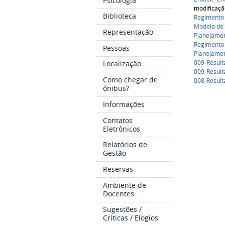
Psicologia
modificaç
Biblioteca
Regimento
Modelo de 
Representação
Planejamen
Regimento 
Pessoas
Planejamen
009-Resulta
Localização
009-Resulta
Como chegar de
008-Resulta
ônibus?
Informações
Contatos
Eletrônicos
Relatórios de
Gestão
Reservas
Ambiente de
Docentes
Sugestões /
Críticas / Elogios