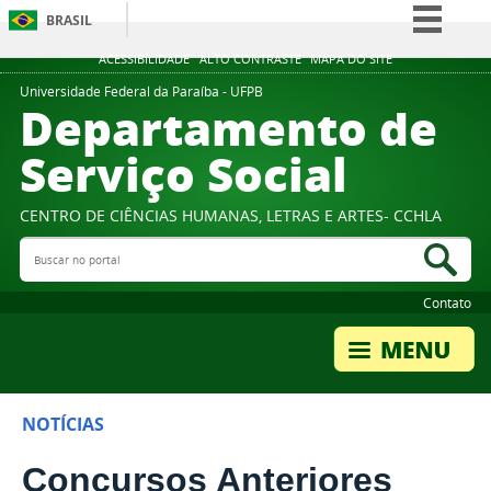
BRASIL
Simplifique!
ACESSIBILIDADE
ALTO CONTRASTE
MAPA DO SITE
Comunica BR
Universidade Federal da Paraíba - UFPB
Departamento de
Participe
Serviço Social
Acesso à informação
Legislação
CENTRO DE CIÊNCIAS HUMANAS, LETRAS E ARTES- CCHLA
Canais
Buscar no portal
Bus
Contato
NOTÍCIAS
Concursos Anteriores