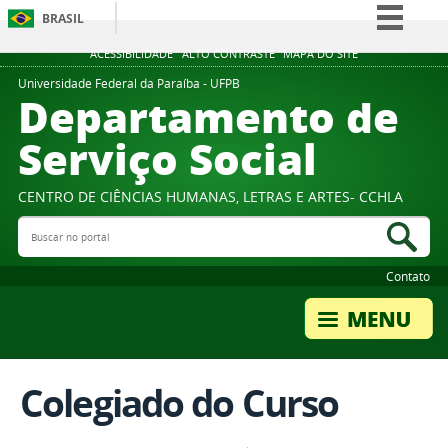
BRASIL
Simplifique!
ACESSIBILIDADE
ALTO CONTRASTE
MAPA DO SITE
Comunica BR
Universidade Federal da Paraíba - UFPB
Departamento de
Participe
Serviço Social
Acesso à informação
Legislação
CENTRO DE CIÊNCIAS HUMANAS, LETRAS E ARTES- CCHLA
Canais
Buscar no portal
Bus
Contato
Colegiado do Curso