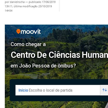
por
danielrocha
—
publicado
17/06/2019
13h11,
última modificação
23/10/2019
14h54