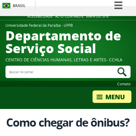
BRASIL
Simplifique!
ACESSIBILIDADE
ALTO CONTRASTE
MAPA DO SITE
Comunica BR
Universidade Federal da Paraíba - UFPB
Departamento de
Participe
Serviço Social
Acesso à informação
Legislação
CENTRO DE CIÊNCIAS HUMANAS, LETRAS E ARTES- CCHLA
Canais
Buscar no portal
Bus
Contato
Como chegar de ônibus?