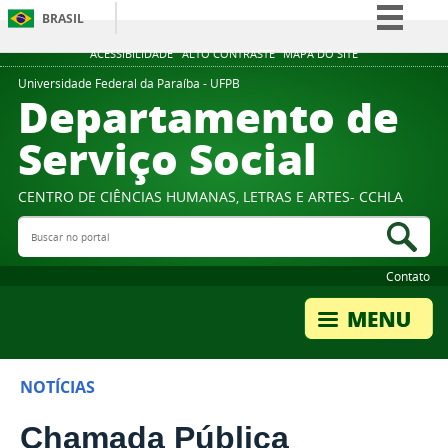
BRASIL
Simplifique!
ACESSIBILIDADE
ALTO CONTRASTE
MAPA DO SITE
Comunica BR
Universidade Federal da Paraíba - UFPB
Departamento de
Participe
Serviço Social
Acesso à informação
Legislação
CENTRO DE CIÊNCIAS HUMANAS, LETRAS E ARTES- CCHLA
Canais
Buscar no portal
Bus
Contato
NOTÍCIAS
Chamada Pública