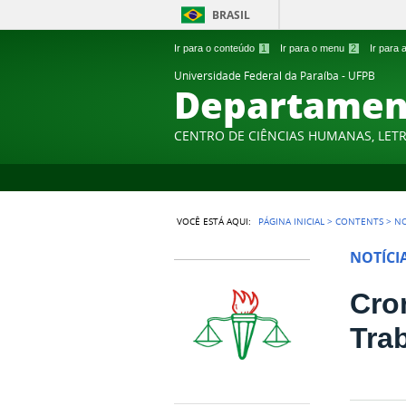
BRASIL
Ir para o conteúdo
1
Ir para o menu
2
Ir para
Universidade Federal da Paraíba - UFPB
Departament
CENTRO DE CIÊNCIAS HUMANAS, LETR
VOCÊ ESTÁ AQUI:
PÁGINA INICIAL
>
CONTENTS
>
NO
NOTÍCI
Cro
Tra