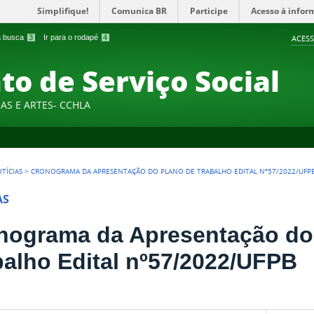
Simplifique!
Comunica BR
Participe
Acesso à infor
 a busca
3
Ir para o rodapé
4
ACESS
o de Serviço Social
AS E ARTES- CCHLA
TÍCIAS
>
CRONOGRAMA DA APRESENTAÇÃO DO PLANO DE TRABALHO EDITAL Nº57/2022/UFP
AS
nograma da Apresentação do
balho Edital nº57/2022/UFPB