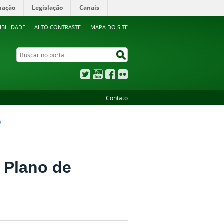
mação
Legislação
Canais
IBILIDADE
ALTO CONTRASTE
MAPA DO SITE
Buscar no portal
Buscar no portal
Twitter
YouTube
Facebook
Flickr
Contato
B
 Plano de