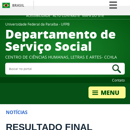
BRASIL
Simplifique!
ACESSIBILIDADE
ALTO CONTRASTE
MAPA DO SITE
Comunica BR
Universidade Federal da Paraíba - UFPB
Departamento de
Participe
Serviço Social
Acesso à informação
Legislação
CENTRO DE CIÊNCIAS HUMANAS, LETRAS E ARTES- CCHLA
Canais
Buscar no portal
Bus
Contato
NOTÍCIAS
RESULTADO FINAL