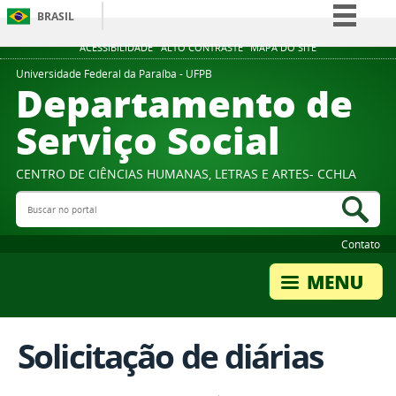
BRASIL
Simplifique!
ACESSIBILIDADE
ALTO CONTRASTE
MAPA DO SITE
Comunica BR
Universidade Federal da Paraíba - UFPB
Departamento de
Participe
Serviço Social
Acesso à informação
Legislação
CENTRO DE CIÊNCIAS HUMANAS, LETRAS E ARTES- CCHLA
Canais
Buscar no portal
Bus
Contato
Solicitação de diárias