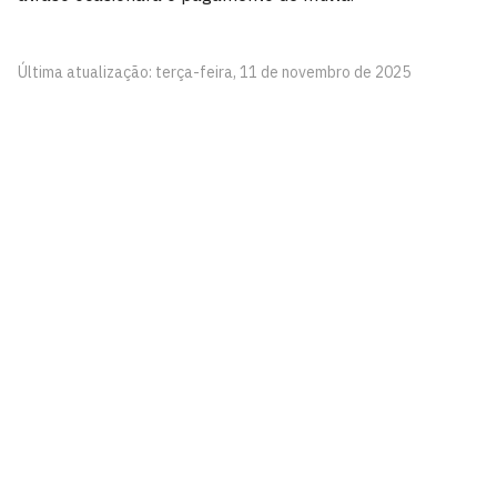
Última atualização: terça-feira, 11 de novembro de 2025
Centro de Ciências Humanas, Letras e Artes - CCHLA
Cidade Universitária, João Pessoa - Paraíba
CEP: 58.051-900
Telefone: +55 (83) 3216-7200
Contato