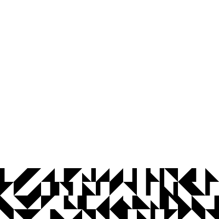
© 2026 Universidade Federal da Paraíba.
Ouvidoria
Acesso à Informação
CoMu
Acessibilidade
Dados Abertos UFPB
Privacidade e Proteção de Dados