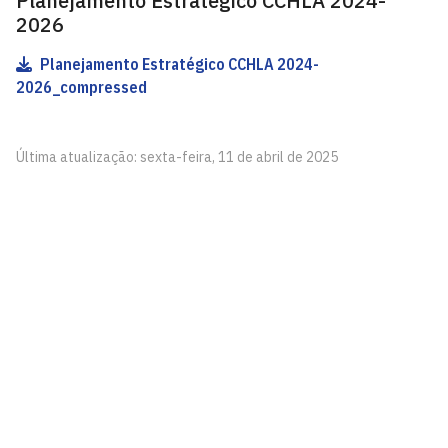
Planejamento Estratégico CCHLA 2024-
2026
Planejamento Estratégico CCHLA 2024-
2026_compressed
Última atualização: sexta-feira, 11 de abril de 2025
Centro de Ciências Humanas, Letras e Artes - CCHLA
Cidade Universitária, João Pessoa - Paraíba
CEP: 58.051-900
Telefone: +55 (83) 3216-7200
Contato