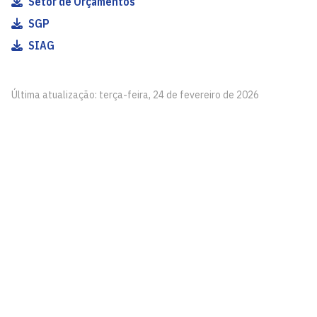
Setor de Orçamentos
SGP
SIAG
Última atualização: terça-feira, 24 de fevereiro de 2026
Centro de Ciências Humanas, Letras e Artes - CCHLA
Cidade Universitária, João Pessoa - Paraíba
CEP: 58.051-900
Telefone: +55 (83) 3216-7200
Contato