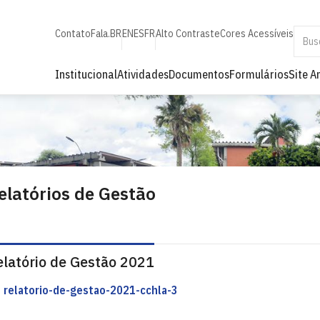
Contato
Fala.BR
EN
ES
FR
Alto Contraste
Cores Acessíveis
Institucional
Atividades
Documentos
Formulários
Site A
elatórios de Gestão
elatório de Gestão 2021
relatorio-de-gestao-2021-cchla-3