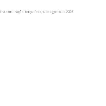
tima atualização: terça-feira, 4 de agosto de 2026
e Artes - CCHLA
íba