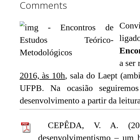
Comments
Conv
ligad
Encon
a ser
2016, às 10h
, sala do Laept (amb
UFPB. Na ocasião seguirem
desenvolvimento a partir d
a leitur
CEPÊDA, V. A. (20
desenvolvimentismo – um b