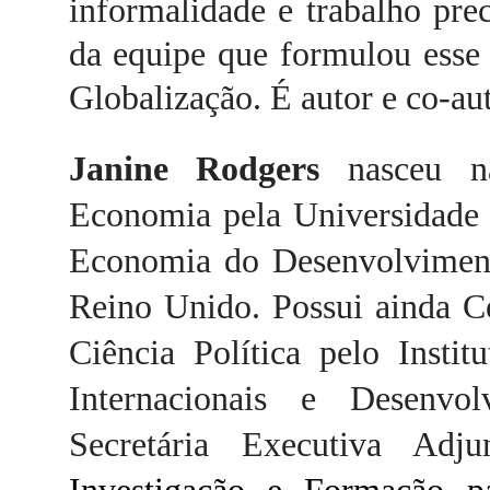
informalidade e trabalho prec
da equipe que formulou esse c
Globalização. É autor e co-aut
Janine Rodgers
n
asceu n
Economia pela Universidade 
Economia d
o
Desenvolviment
Reino Unido
. Possui
ainda
Ce
Ciência Política
pelo
Instit
Internacionais e Desenvo
Secretária Executiva Ad