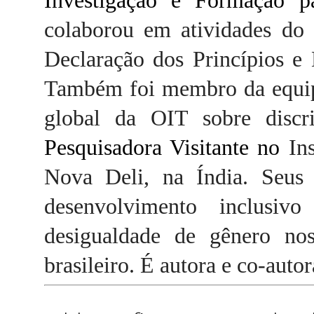
Investigação e Formação 
colaborou em atividades do
Declaração dos Princípios e
Também foi membro da equipe
global da OIT sobre discr
P
esquisadora
V
isitante
no
In
Nova Deli, na Índia. Seus p
desenvolvimento inclusi
desigualdade de gênero no
brasileiro. É autora e co-autor