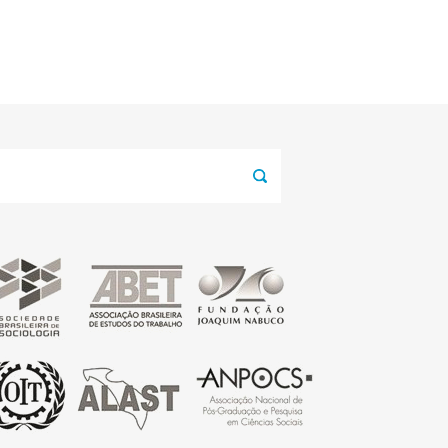
squisar
r: