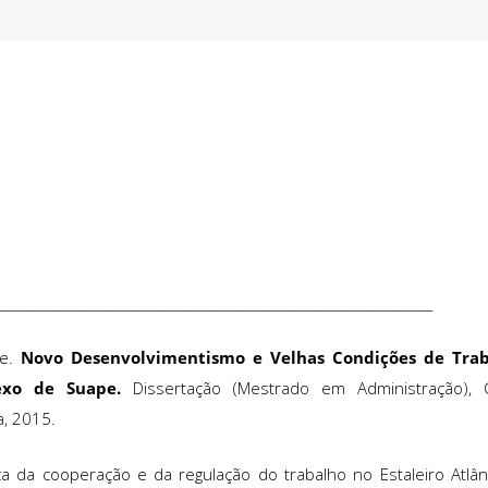
___________________________________________________________________
de.
Novo Desenvolvimentismo e Velhas Condições de Tra
exo de Suape
.
Dissertação (Mestrado em Administração), C
a, 2015.
ca da cooperação e da regulação do trabalho no Estaleiro Atlâ