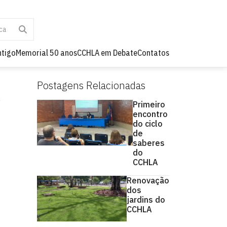
ntigo
Memorial 50 anos
CCHLA em Debate
Contatos
Postagens Relacionadas
Primeiro
encontro
do ciclo
de
saberes
do
CCHLA
Renovação
dos
jardins do
CCHLA