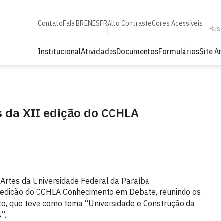
Contato
Fala.BR
EN
ES
FR
Alto Contraste
Cores Acessíveis
Institucional
Atividades
Documentos
Formulários
Site A
 da XII edição do CCHLA
 Artes da Universidade Federal da Paraíba
 edição do CCHLA Conhecimento em Debate, reunindo os
to, que teve como tema “Universidade e Construção da
”.