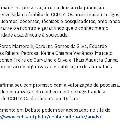
 marco na preservação e na difusão da produção
esenvolvida no âmbito do CCHLA. Os anais reúnem artigos,
udantes, docentes, técnicos e pesquisadores, ampliando
rante o encontro e garantindo que o conhecimento
idade acadêmica e à sociedade.
Peres Martorelli, Carolina Gomes da Silva, Eduardo
s Ribeiro Pedrosa, Karina Chianca Venâncio, Marcelo
Rodrigo Freire de Carvalho e Silva e Thais Augusta Cunha
processo de organização e publicação dos trabalhos
afirma seu compromisso com a valorização da pesquisa,
a democratização do conhecimento e registrando a
o do CCHLA Conhecimento em Debate.
cimento em Debate podem ser acessados no site do
://www.cchla.ufpb.br/cchlaemdebate/anais/.