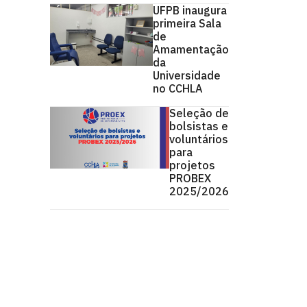
UFPB inaugura
primeira Sala
de
Amamentação
da
Universidade
no CCHLA
Seleção de
bolsistas e
voluntários
para
projetos
PROBEX
2025/2026