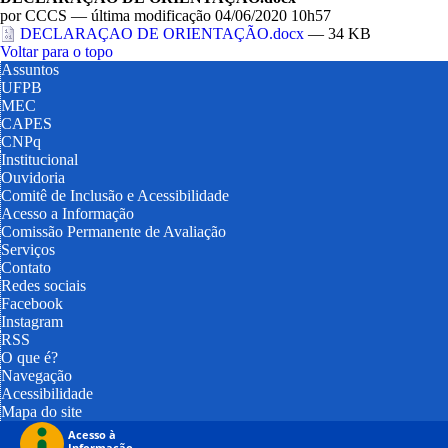
por
CCCS
—
última modificação
04/06/2020 10h57
DECLARAÇAO DE ORIENTAÇÃO.docx
— 34 KB
Voltar para o topo
Assuntos
UFPB
MEC
CAPES
CNPq
Institucional
Ouvidoria
Comitê de Inclusão e Acessibilidade
Acesso a Informação
Comissão Permanente de Avaliação
Serviços
Contato
Redes sociais
Facebook
Instagram
RSS
O que é?
Navegação
Acessibilidade
Mapa do site