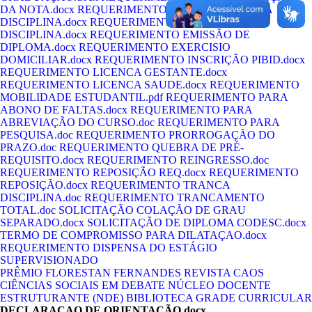
DA NOTA.docx
REQUERIMENTO DE MATRICULA NA
DISCIPLINA.docx
REQUERIMENTO DISPENSA
DISCIPLINA.docx
REQUERIMENTO EMISSÃO DE
DIPLOMA.docx
REQUERIMENTO EXERCISIO
DOMICILIAR.docx
REQUERIMENTO INSCRIÇÃO PIBID.docx
REQUERIMENTO LICENCA GESTANTE.docx
REQUERIMENTO LICENCA SAUDE.docx
REQUERIMENTO
MOBILIDADE ESTUDANTIL.pdf
REQUERIMENTO PARA
ABONO DE FALTAS.docx
REQUERIMENTO PARA
ABREVIAÇÃO DO CURSO.doc
REQUERIMENTO PARA
PESQUISA.doc
REQUERIMENTO PRORROGAÇÃO DO
PRAZO.doc
REQUERIMENTO QUEBRA DE PRÉ-
REQUISITO.docx
REQUERIMENTO REINGRESSO.doc
REQUERIMENTO REPOSIÇÃO REQ.docx
REQUERIMENTO
REPOSIÇÃO.docx
REQUERIMENTO TRANCA
DISCIPLINA.doc
REQUERIMENTO TRANCAMENTO
TOTAL.doc
SOLICITAÇÃO COLAÇÃO DE GRAU
SEPARADO.docx
SOLICITAÇÃO DE DIPLOMA CODESC.docx
TERMO DE COMPROMISSO PARA DILATAÇAO.docx
REQUERIMENTO DISPENSA DO ESTÁGIO
SUPERVISIONADO
PRÊMIO FLORESTAN FERNANDES
REVISTA CAOS
CIÊNCIAS SOCIAIS EM DEBATE
NÚCLEO DOCENTE
ESTRUTURANTE (NDE)
BIBLIOTECA
GRADE CURRICULAR
DECLARAÇAO DE ORIENTAÇÃO.docx