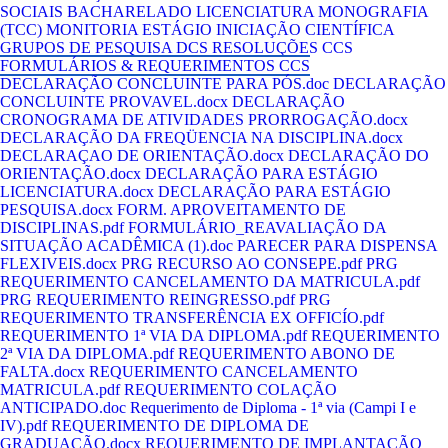
SOCIAIS
BACHARELADO
LICENCIATURA
MONOGRAFIA
(TCC)
MONITORIA
ESTÁGIO
INICIAÇÃO CIENTÍFICA
GRUPOS DE PESQUISA DCS
RESOLUÇÕES CCS
FORMULÁRIOS & REQUERIMENTOS CCS
DECLARAÇÃO CONCLUINTE PARA PÓS.doc
DECLARAÇÃO
CONCLUINTE PROVAVEL.docx
DECLARAÇÃO
CRONOGRAMA DE ATIVIDADES PRORROGAÇÃO.docx
DECLARAÇÃO DA FREQÜENCIA NA DISCIPLINA.docx
DECLARAÇAO DE ORIENTAÇÃO.docx
DECLARAÇÃO DO
ORIENTAÇÃO.docx
DECLARAÇÃO PARA ESTÁGIO
LICENCIATURA.docx
DECLARAÇÃO PARA ESTÁGIO
PESQUISA.docx
FORM. APROVEITAMENTO DE
DISCIPLINAS.pdf
FORMULÁRIO_REAVALIAÇÃO DA
SITUAÇÃO ACADÊMICA (1).doc
PARECER PARA DISPENSA
FLEXIVEIS.docx
PRG RECURSO AO CONSEPE.pdf
PRG
REQUERIMENTO CANCELAMENTO DA MATRICULA.pdf
PRG REQUERIMENTO REINGRESSO.pdf
PRG
REQUERIMENTO TRANSFERÊNCIA EX OFFICÍO.pdf
REQUERIMENTO 1ª VIA DA DIPLOMA.pdf
REQUERIMENTO
2ª VIA DA DIPLOMA.pdf
REQUERIMENTO ABONO DE
FALTA.docx
REQUERIMENTO CANCELAMENTO
MATRICULA.pdf
REQUERIMENTO COLAÇÃO
ANTICIPADO.doc
Requerimento de Diploma - 1ª via (Campi I e
IV).pdf
REQUERIMENTO DE DIPLOMA DE
GRADUAÇÃO.docx
REQUERIMENTO DE IMPLANTAÇÃO