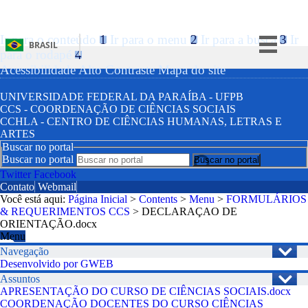
Ir para o conteúdo
1
Ir para o menu
2
Ir para a busca
3
Ir
BRASIL
para o rodapé
4
Simplifique!
Acessibilidade
Alto Contraste
Mapa do site
Comunica BR
UNIVERSIDADE FEDERAL DA PARAÍBA - UFPB
CCS - COORDENAÇÃO DE CIÊNCIAS SOCIAIS
Participe
CCHLA - CENTRO DE CIÊNCIAS HUMANAS, LETRAS E
Acesso à informação
ARTES
Buscar no portal
Legislação
Buscar no portal
Twitter
Facebook
Canais
Contato
Webmail
Você está aqui:
Página Inicial
>
Contents
>
Menu
>
FORMULÁRIOS
& REQUERIMENTOS CCS
>
DECLARAÇAO DE
ORIENTAÇÃO.docx
Menu
Navegação
Desenvolvido por GWEB
Assuntos
APRESENTAÇÃO DO CURSO DE CIÊNCIAS SOCIAIS.docx
COORDENAÇÃO
DOCENTES DO CURSO CIÊNCIAS