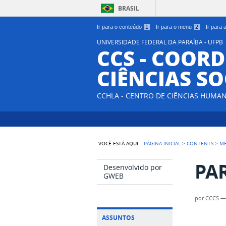
BRASIL
Ir para o conteúdo
1
Ir para o menu
2
Ir para
UNIVERSIDADE FEDERAL DA PARAÍBA - UFPB
CCS - COOR
CIÊNCIAS SO
CCHLA - CENTRO DE CIÊNCIAS HUMAN
VOCÊ ESTÁ AQUI:
PÁGINA INICIAL
>
CONTENTS
>
M
PAR
Desenvolvido por
GWEB
por
CCCS
ASSUNTOS