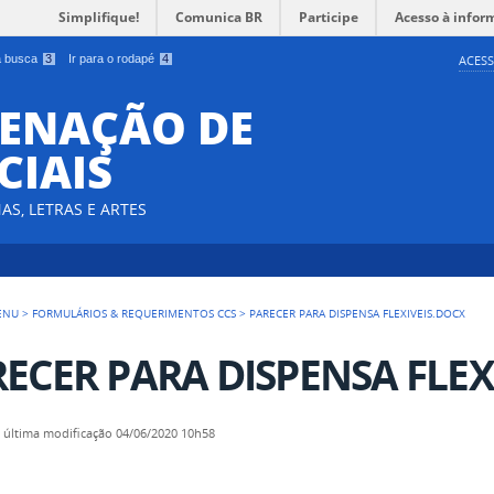
Simplifique!
Comunica BR
Participe
Acesso à infor
 a busca
3
Ir para o rodapé
4
ACESS
DENAÇÃO DE
CIAIS
AS, LETRAS E ARTES
ENU
>
FORMULÁRIOS & REQUERIMENTOS CCS
>
PARECER PARA DISPENSA FLEXIVEIS.DOCX
ECER PARA DISPENSA FLEXI
—
última modificação
04/06/2020 10h58