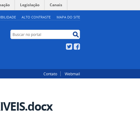
mação
Legislação
Canais
IBILIDADE
ALTO CONTRASTE
MAPA DO SITE
Buscar no portal
Buscar no portal
Twitter
Facebook
Contato
Webmail
VEIS.docx