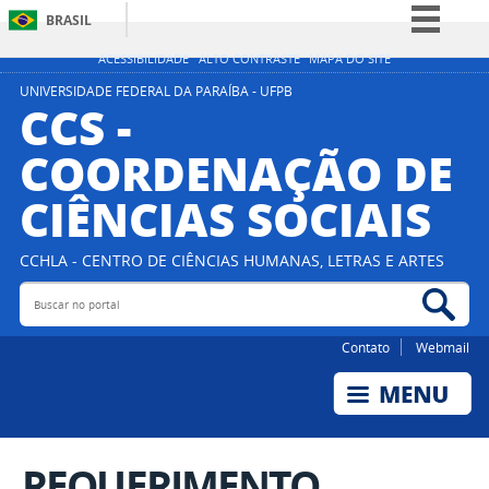
BRASIL
Simplifique!
ACESSIBILIDADE
ALTO CONTRASTE
MAPA DO SITE
Comunica BR
UNIVERSIDADE FEDERAL DA PARAÍBA - UFPB
CCS -
Participe
COORDENAÇÃO DE
Acesso à informação
CIÊNCIAS SOCIAIS
Legislação
Canais
CCHLA - CENTRO DE CIÊNCIAS HUMANAS, LETRAS E ARTES
Buscar no portal
Bus
Contato
Webmail
REQUERIMENTO