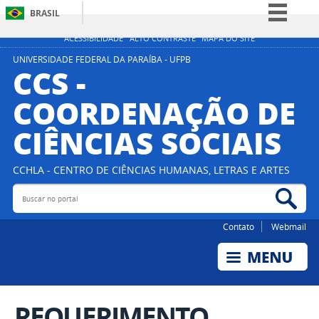
BRASIL
Simplifique!
ACESSIBILIDADE
ALTO CONTRASTE
MAPA DO SITE
Comunica BR
UNIVERSIDADE FEDERAL DA PARAÍBA - UFPB
CCS -
Participe
COORDENAÇÃO DE
Acesso à informação
CIÊNCIAS SOCIAIS
Legislação
Canais
CCHLA - CENTRO DE CIÊNCIAS HUMANAS, LETRAS E ARTES
Buscar no portal
Bus
Contato
Webmail
REQUERIMENTO